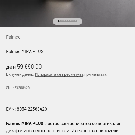
Idi na stavku 1
Idi na stavku 2
Idi na stavku 3
Idi na stavku 4
Idi na stavku 5
Idi na stavku 6
Idi na stavku 7
Idi na stavku 8
Idi na stavku 9
Idi na stavku 10
Idi na stavku 11
Falmec
Falmec MIRA PLUS
Намалена цена
ден 59,690.00
Вклучен данок.
Испораката се пресметува
при наплата
SKU: FA368429
EAN: 8034122368429
Falmec MIRA PLUS
e островски аспиратор со вертикален
дизајн и моќен моторен систем. Идеален за современи