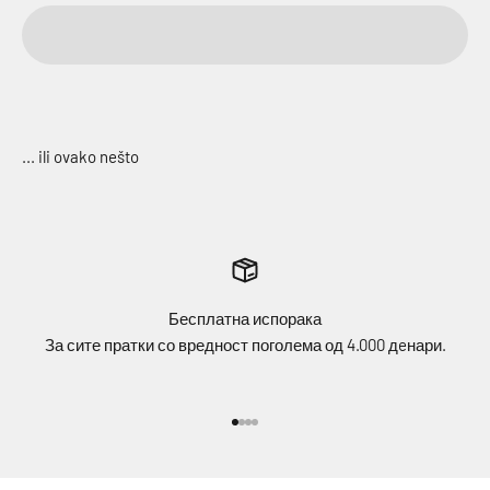
Бесплатна испорака
За сите пратки со вредност поголема од 4.000 дeнари.
Idi na stavku 1
Idi na stavku 2
Idi na stavku 3
Idi na stavku 4