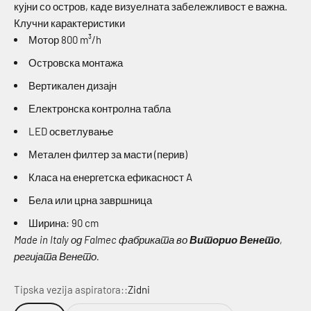
кујни со остров, каде визуелната забележливост е важна.
Клучни карактеристики
Мотор 800 m³/h
Островска монтажа
Вертикален дизајн
Електронска контролна табла
LED осветлување
Метален филтер за масти (перив)
Класа на енергетска ефикасност A
Бела или црна завршница
Ширина: 90 cm
Made in Italy од Falmec фабриката во
Виторио Венето
,
регијата Венето.
Tipska vezija aspiratora::
Zidni