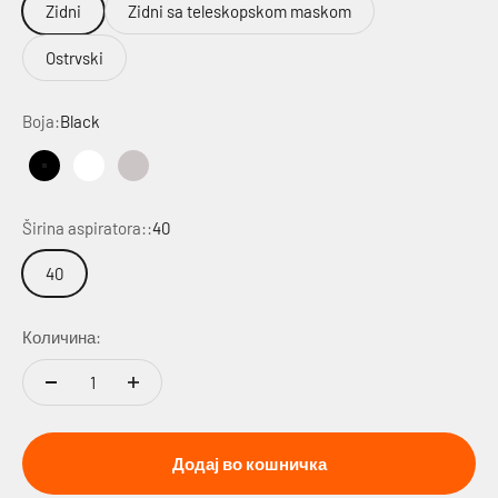
Zidni
Zidni sa teleskopskom maskom
Ostrvski
Boja:
Black
Black
White
Inox
Širina aspiratora::
40
40
Количина:
Додај во кошничка