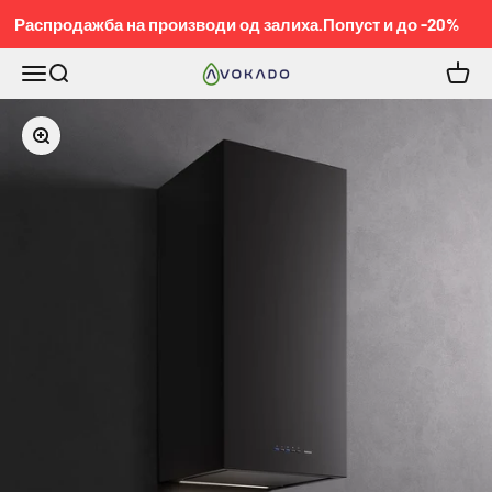
Pređi na sadržaj
Распродажба на производи од залиха.Попуст и до -20%
Meni
Pretraga
Korpa
KOBEL™
Приближи