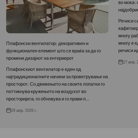
во мока: 
најдобри
Речиси с
кафетиерa
многу раб
многу е е
Плафонски вентилатор: декоративен и
речиси ид
функционален елемент што се враќа за да го
промени дизајнот на ентериерот
27 апр. 
Плафонскиот вентилатор е еден од
најтрадиционалните начини за проветрување на
просторот. Со движењето на своите лопатки го
поттикнува кружењето на воздухот во
просторијата, го обновува и го прави п...
28 апр. 2026 г.