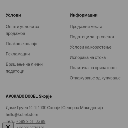
Услови
Информации
Општи услови за
Продажни места
продажба
Податоци за трговецот
Плаќање онлајн
Услови на користење
Рекламации
Испорака на стока
Бришење на лични
Политика на приватност
податоци
Откажување од купување
AVOKADO DOOEL Skopje
Даме Груев 14-1 | 1000 Скопје | Северна Македонија
hello@kobel.store
Тел.:
+389 2 311 03 88