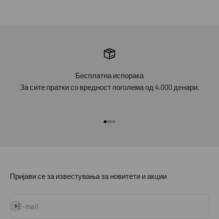
Бесплатна испорака
За сите пратки со вредност поголема од 4.000 дeнари.
Idi na stavku 1
Idi na stavku 2
Idi na stavku 3
Idi na stavku 4
Пријави се за известувања за новитети и акции
Prijavi se
E-mail