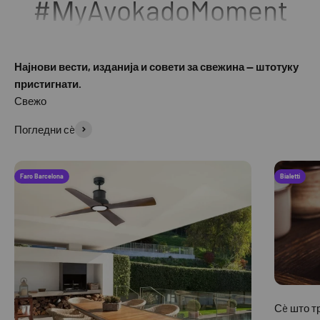
#МyAvokadoMoment
Најнови вести, изданија и совети за свежина — штотуку
пристигнати.
Погледни сè
Faro Barcelona
Bialetti
Сè што тр