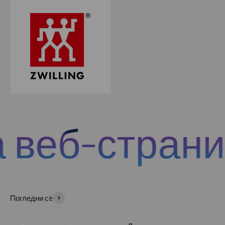
веб-страница
Погледни сè