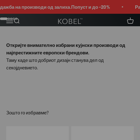
Pređi na sadržaj
Разладете се
жба на производи од залиха.Попуст и до -20%
Расп
Meni
Pretraga
Korpa
KOBEL™
Idi na stavku 1
Idi na stavku 2
Idi na stavku 3
Idi na stavku 4
Idi na stavku 5
Откријте внимателно избрани кујнски производи од
најпрестижните европски брендови.
Зошто го избравме?