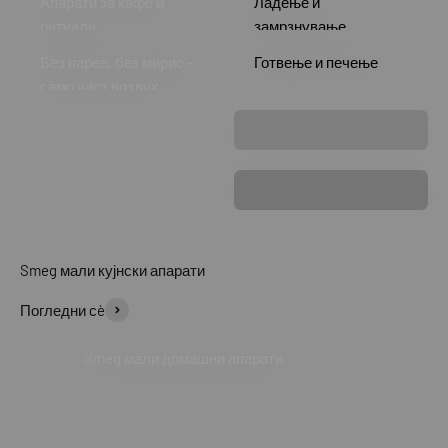
Апарати за кафе и
Ладење и
ритуали
замрзнување
Без пареа, без мирис –
Готвење и печење
само чист воздух.
Лаваба и чешми
Тавански вентилатори
Stona rasveta
Винотеки
Погледни сè
Smeg мали домашни апарати