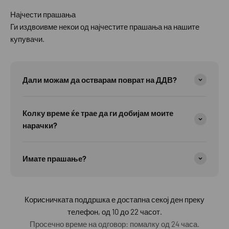
Најчести прашања
Ги издвоивме некои од најчестите прашања на нашите
купувачи.
Дали можам да остварам поврат на ДДВ?
Колку време ќе трае да ги добијам моите
нарачки?
Имате прашање?
Корисничката поддршка е достапна секој ден преку
телефон, од 10 до 22 часот.
Просечно време на одговор: помалку од 24 часа.