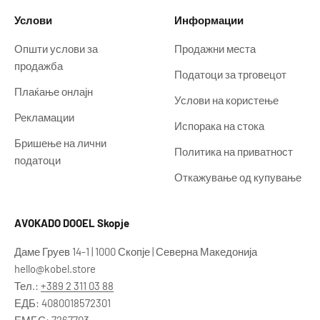
Услови
Информации
Општи услови за
Продажни места
продажба
Податоци за трговецот
Плаќање онлајн
Услови на користење
Рекламации
Испорака на стока
Бришење на лични
Политика на приватност
податоци
Откажување од купување
AVOKADO DOOEL Skopje
Даме Груев 14-1 | 1000 Скопје | Северна Македонија
hello@kobel.store
Тел.:
+389 2 311 03 88
ЕДБ: 4080018572301