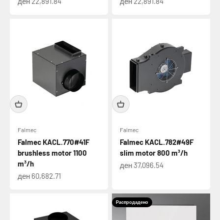
Намалена цена
Намалена цена
ден 22,891.84
ден 22,891.84
Falmec
Falmec
Falmec KACL.770#41F
Falmec KACL.782#49F
brushless motor 1100
slim motor 800 m³/h
m³/h
Намалена цена
ден 37,096.54
Намалена цена
ден 60,682.71
Распродадено