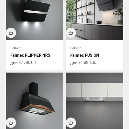
Falmec
Falmec
Falmec FLIPPER NRS
Falmec FUSION
Намалена цена
Намалена цена
ден 97,790.00
ден 74,990.00