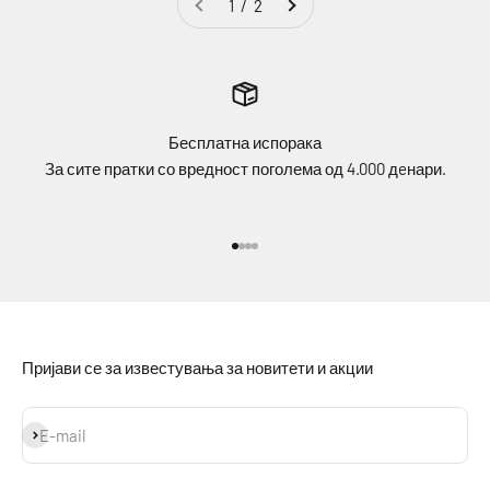
1 / 2
Бесплатна испорака
За сите пратки со вредност поголема од 4.000 дeнари.
Idi na stavku 1
Idi na stavku 2
Idi na stavku 3
Idi na stavku 4
Пријави се за известувања за новитети и акции
Prijavi se
E-mail