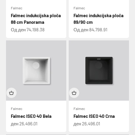
Falmec
Falmec
Falmec indukcijska ploča
Falmec indukcijska ploča
88 cm Panorama
89/90 cm
Намалена цена
Намалена цена
Од ден 74,198.38
Од ден 84,798.91
Falmec
Falmec
Falmec ISEO 40 Bela
Falmec ISEO 40 Crna
Намалена цена
Намалена цена
ден 26,496.01
ден 26,496.01