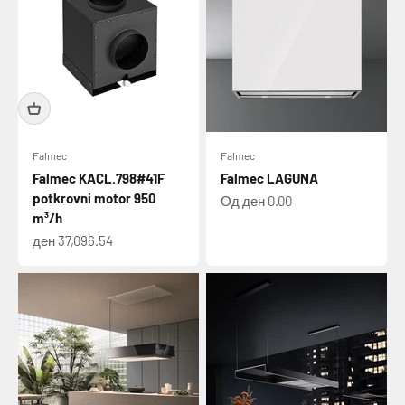
Falmec
Falmec
Falmec KACL.798#41F
Falmec LAGUNA
potkrovni motor 950
Намалена цена
Од ден 0.00
m³/h
Намалена цена
ден 37,096.54