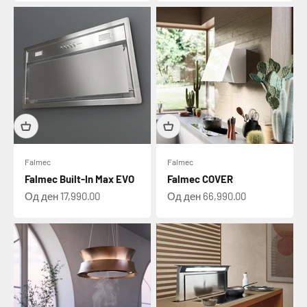
Falmec
Falmec
Falmec Built-In Max EVO
Falmec COVER
Намалена цена
Намалена цена
Од ден 17,990.00
Од ден 66,990.00