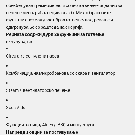
обезбедуваат рамномерно и сочно готвење – идеално за
печење месо, риба, пецива и леб. Микробрановите
функции овозможуваат брзо готвење, подгревање и
одмрзнување со заштеда на енергија.
Рерната содржи дури 26 функции за готвење
,
вклучувајќи:
Circulaire со пулсна пареа
Комбинација на микробранова со скара и вентилатор
Steam + вентилаторско печење
Sous Vide
Функции за пица, Air-Fry, BBQ и многу други
Напредни опции за поставување: