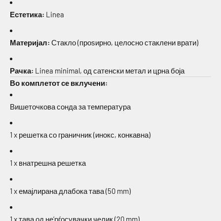
Естетика:
Linea
Материјал:
Стакло (проѕирно, целосно стаклени врати)
Рачка:
Linea minimal, од сатенски метал и црна боја
Во комплетот се вклучени:
Вишеточкова сонда за температура
1 x решетка со граничник (инокс, конкавна)
1 x внатрешна решетка
1 x емајлирана длабока тава (50 mm)
1 x тава од не’рѓосувачки челик (20 mm)