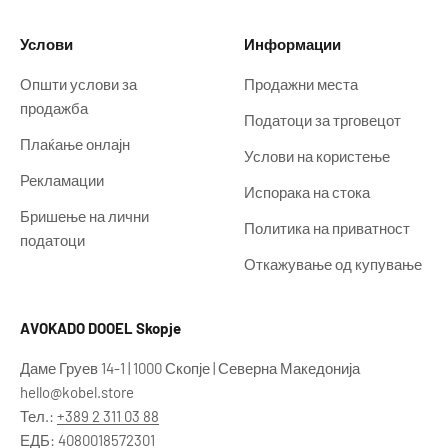
Услови
Информации
Општи услови за
Продажни места
продажба
Податоци за трговецот
Плаќање онлајн
Услови на користење
Рекламации
Испорака на стока
Бришење на лични
Политика на приватност
податоци
Откажување од купување
AVOKADO DOOEL Skopje
Даме Груев 14-1 | 1000 Скопје | Северна Македонија
hello@kobel.store
Тел.:
+389 2 311 03 88
ЕДБ: 4080018572301