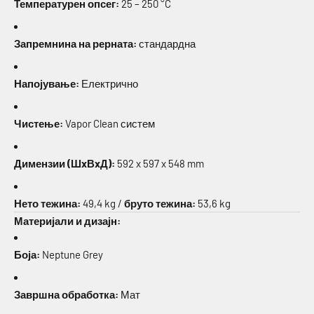
Температурен опсег:
25 – 250 °C
Запремнина на рерната:
стандардна
Напојување:
Електрично
Чистење:
Vapor Clean систем
Димензии (ШxВxД):
592 x 597 x 548 mm
Нето тежина:
49,4 kg /
бруто тежина:
53,6 kg
Материјали и дизајн:
Боја:
Neptune Grey
Завршна обработка:
Мат