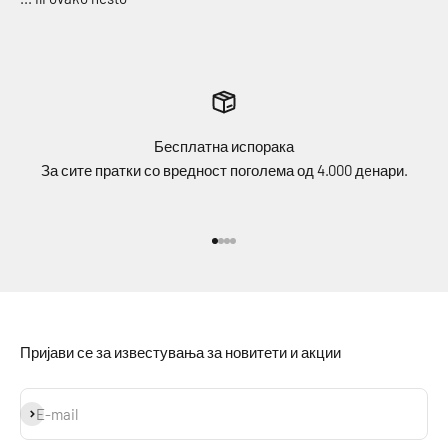
Бесплатна испорака
За сите пратки со вредност поголема од 4.000 дeнари.
Idi na stavku 1
Idi na stavku 2
Idi na stavku 3
Idi na stavku 4
Пријави се за известувања за новитети и акции
Prijavi se
E-mail