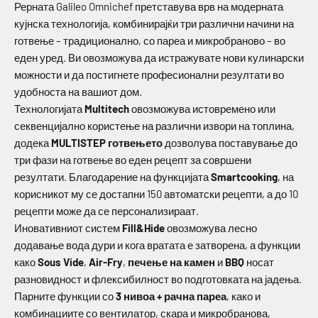
Рерната Galileo Omnichef претставува врв на модерната
кујнска технологија, комбинирајќи три различни начини на
готвење – традиционално, со пареа и микробраново – во
еден уред. Ви овозможува да истражувате нови кулинарски
можности и да постигнете професионални резултати во
удобноста на вашиот дом.
Технологијата
Multitech
овозможува истовремено или
секвенцијално користење на различни извори на топлина,
додека
MULTISTEP готвењето
дозволува поставување до
три фази на готвење во еден рецепт за совршени
резултати. Благодарение на функцијата
Smartcooking
, на
корисникот му се достапни 150 автоматски рецепти, а до 10
рецепти може да се персонализираат.
Иновативниот систем
Fill&Hide
овозможува лесно
додавање вода дури и кога вратата е затворена, а функции
како
Sous Vide
,
Air-Fry
,
печење на камен
и
BBQ
носат
разновидност и флексибилност во подготовката на јадења.
Парните функции со
3 нивоа + рачна пареа
, како и
комбинациите со вентилатор, скара и микробранова,