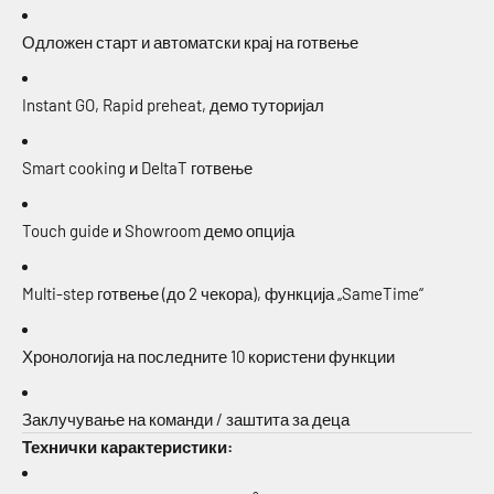
Одложен старт и автоматски крај на готвење
Instant GO, Rapid preheat, демо туторијал
Smart cooking и DeltaT готвење
Touch guide и Showroom демо опција
Multi-step готвење (до 2 чекора), функција „SameTime“
Хронологија на последните 10 користени функции
Заклучување на команди / заштита за деца
Технички карактеристики: