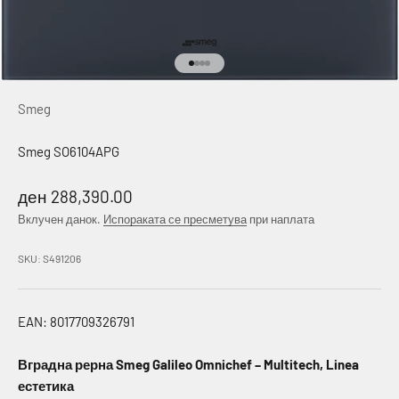
Idi na stavku 1
Idi na stavku 2
Idi na stavku 3
Idi na stavku 4
Smeg
Smeg SO6104APG
Намалена цена
ден 288,390.00
Вклучен данок.
Испораката се пресметува
при наплата
SKU: S491206
EAN: 8017709326791
Вградна рерна Smeg Galileo Omnichef – Multitech, Linea
естетика