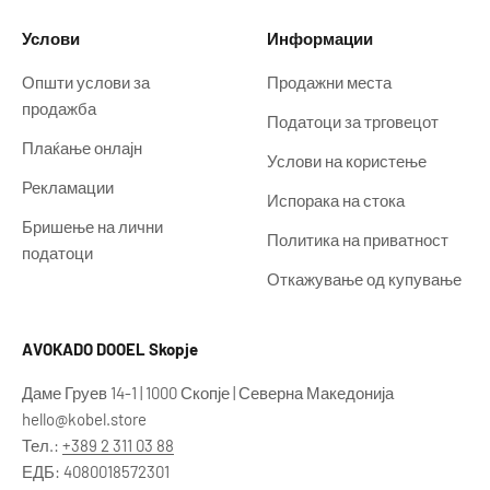
Услови
Информации
Општи услови за
Продажни места
продажба
Податоци за трговецот
Плаќање онлајн
Услови на користење
Рекламации
Испорака на стока
Бришење на лични
Политика на приватност
податоци
Откажување од купување
AVOKADO DOOEL Skopje
Даме Груев 14-1 | 1000 Скопје | Северна Македонија
hello@kobel.store
Тел.:
+389 2 311 03 88
ЕДБ: 4080018572301