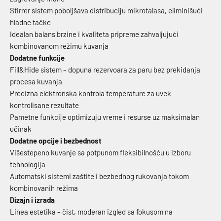
Stirrer sistem poboljšava distribuciju mikrotalasa, eliminišući
hladne tačke
Idealan balans brzine i kvaliteta pripreme zahvaljujući
kombinovanom režimu kuvanja
Dodatne funkcije
Fill&Hide sistem – dopuna rezervoara za paru bez prekidanja
procesa kuvanja
Precizna elektronska kontrola temperature za uvek
kontrolisane rezultate
Pametne funkcije optimizuju vreme i resurse uz maksimalan
učinak
Dodatne opcije i bezbednost
Višestepeno kuvanje sa potpunom fleksibilnošću u izboru
tehnologija
Automatski sistemi zaštite i bezbednog rukovanja tokom
kombinovanih režima
Dizajn i izrada
Linea estetika – čist, moderan izgled sa fokusom na