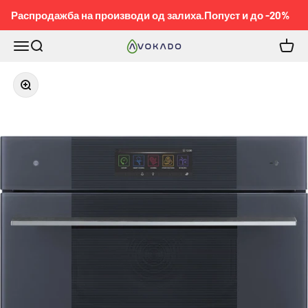
Pređi na sadržaj
Распродажба на производи од залиха.Попуст и до -20%
Meni
Pretraga
Korpa
KOBEL™
Приближи