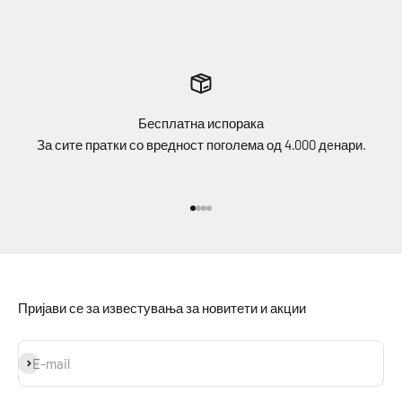
Бесплатна испорака
За сите пратки со вредност поголема од 4.000 дeнари.
Idi na stavku 1
Idi na stavku 2
Idi na stavku 3
Idi na stavku 4
Пријави се за известувања за новитети и акции
Prijavi se
E-mail