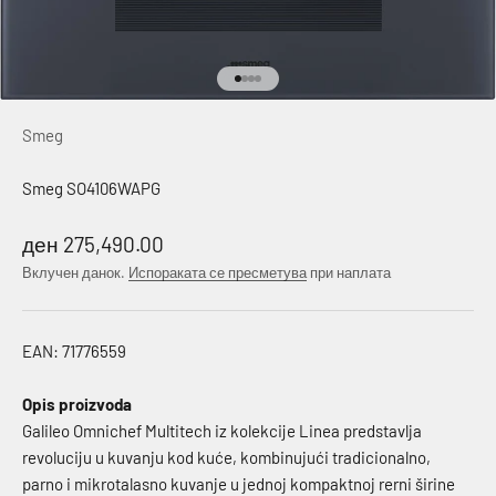
Idi na stavku 1
Idi na stavku 2
Idi na stavku 3
Idi na stavku 4
Smeg
Smeg SO4106WAPG
Намалена цена
ден 275,490.00
Вклучен данок.
Испораката се пресметува
при наплата
EAN: 71776559
Opis proizvoda
Galileo Omnichef Multitech iz kolekcije Linea predstavlja
revoluciju u kuvanju kod kuće, kombinujući tradicionalno,
parno i mikrotalasno kuvanje u jednoj kompaktnoj rerni širine