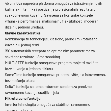
45 cm. Ova napredna platforma omogućava istraživanje novih
kulinarskih tehnika i postizanje profesionalnih rezultata u
svakodnevnom kuvanju. Savršena za korisnike koji žele
vrhunske performanse, maksimalnu fleksibilnost i moderan
dizajn u jednom uređaju.
Glavne karakteristike
Kombinacija tri tehnologije: klasično, parno i mikrotalasno
kuvanje u jednoj rerni
150 automatskih recepata sa optimalnim parametrima za
savršene rezultate – Smartcooking
MULTISTEP funkcija omogućava programiranje tri različite
faze kuvanja u jednom ciklusu
SameTime funkcija omogućava pripremu više jela istovremeno,
bez mešanja ukusa
DeltaT funkcija sa temperaturnom sondom za precizno i
ravnomerno kuvanje osetljivih jela
Mikrotalasne funkcije
Inverter tehnologija omogućava stabilno i ravnomerno
zagrevanje hrane