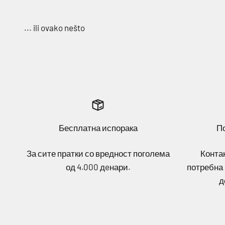
Бесплатна испорака
П
За сите пратки со вредност поголема
Контак
од 4.000 дeнари.
потребна 
д