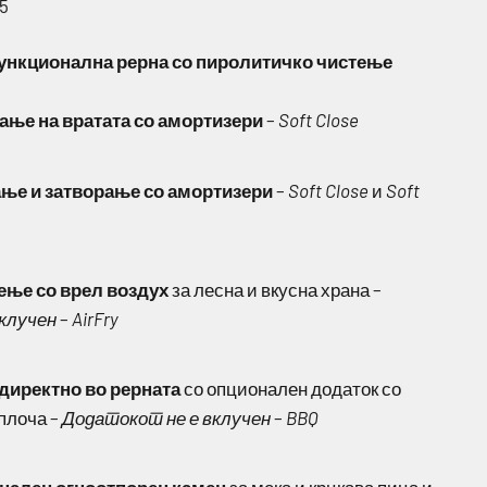
5
нкционална рерна со пиролитичко чистење
ање на вратата со амортизери
–
Soft Close
ање и затворање со амортизери
–
Soft Close
и
Soft
ење со врел воздух
за лесна и вкусна храна –
клучен
–
AirFry
директно во рерната
со опционален додаток со
плоча –
Додатокот не е вклучен
–
BBQ