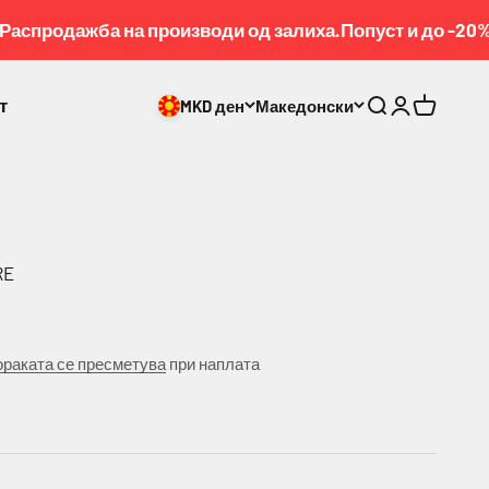
спродажба на производи од залиха.Попуст и до -20%
т
MKD ден
Македонски
Pretraga
Prijava
Korpa
RE
на
раката се пресметува
при наплата