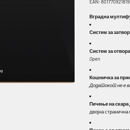
EAN: 801770921819
Вградна мултифу
Систем за затвор
Систем за отвор
Open
Кошничка за прж
Додатокот не е в
Печење на скара 
двојна странична 