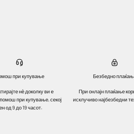
омош при купување
Безбедно плаќањ
тирајте нѐ доколку ви е
При онлајн плаќање ко
помош при купување, секој
исклучиво најбезбедни те
ен од 9 до 19 часот.