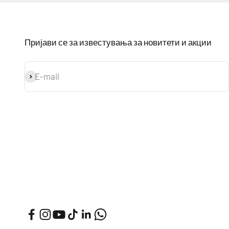
Пријави се за известувања за новитети и акции
E-mail
Prijavi se