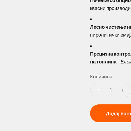
Печење со опцио
квасни производи
Лесно чистење н
пиролитички емај
Прецизна контро
на топлина
–
Еле
Количина:
Додај во 