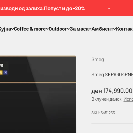
оди од залиха.Попуст и до -20%
Ра
Кујна
Coffee & more
Outdoor
За маса
Амбиент
Контак
Smeg
Smeg SFP6604PN
Намалена це
ден 174,990.00
Вклучен данок.
Испо
SKU: S451253