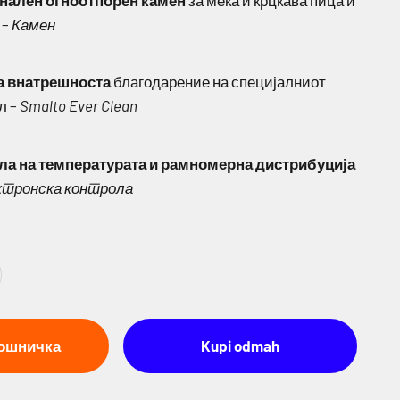
нален огноотпорен камен
за мека и крцкава пица и
 –
Камен
а внатрешноста
благодарение на специјалниот
л –
Smalto Ever Clean
ла на температурата и рамномерна дистрибуција
ктронска контрола
кошничка
Kupi odmah