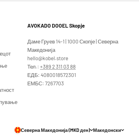
AVOKADO DOOEL Skopje
Даме Груев 14-1 | 1000 Скопје | Северна
Македонија
вецот
hello@kobel.store
ење
Тел.:
+389 2 311 03 88
ЕДБ: 4080018572301
ЕМБС: 7267703
атност
упување
Северна Македонија (MKD ден)
Македонски