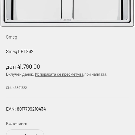
Smeg
Smeg LFT862
Намалена цена
ден 41,790.00
Вклучен данок.
Испораката се пресметува
при наплата
SKU: S891322
EAN: 8017709210434
Количина: