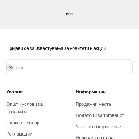
Idi na stavku 1
Idi na stavku 2
Idi na stavku 3
Idi na stavku 4
Пријави се за известувања за новитети и акции
Prijavi se
E-mail
Услови
Информации
Општи услови за
Продажни места
продажба
Податоци за трговецот
Плаќање онлајн
Услови на користење
Рекламации
Испорака на стока