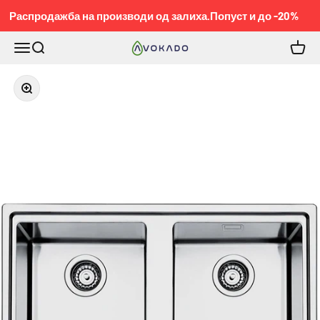
Pređi na sadržaj
Распродажба на производи од залиха.Попуст и до -20%
Meni
Pretraga
Korpa
KOBEL™
Приближи