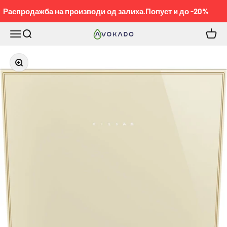
Pređi na sadržaj
Распродажба на производи од залиха.Попуст и до -20%
Meni
Pretraga
Korpa
KOBEL™
Приближи