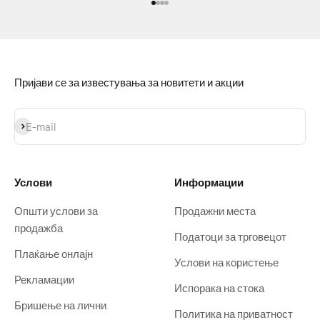
Idi na stavku 1
Idi na stavku 2
Idi na stavku 3
Idi na stavku 4
Пријави се за известувања за новитети и акции
Prijavi se
E-mail
Услови
Информации
Општи услови за
Продажни места
продажба
Податоци за трговецот
Плаќање онлајн
Услови на користење
Рекламации
Испорака на стока
Бришење на лични
Политика на приватност