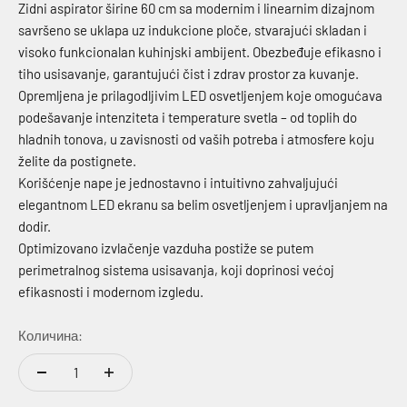
Zidni aspirator širine 60 cm sa modernim i linearnim dizajnom
savršeno se uklapa uz indukcione ploče, stvarajući skladan i
visoko funkcionalan kuhinjski ambijent. Obezbeđuje efikasno i
tiho usisavanje, garantujući čist i zdrav prostor za kuvanje.
Opremljena je prilagodljivim LED osvetljenjem koje omogućava
podešavanje intenziteta i temperature svetla – od toplih do
hladnih tonova, u zavisnosti od vaših potreba i atmosfere koju
želite da postignete.
Korišćenje nape je jednostavno i intuitivno zahvaljujući
elegantnom LED ekranu sa belim osvetljenjem i upravljanjem na
dodir.
Optimizovano izvlačenje vazduha postiže se putem
perimetralnog sistema usisavanja, koji doprinosi većoj
efikasnosti i modernom izgledu.
Количина: