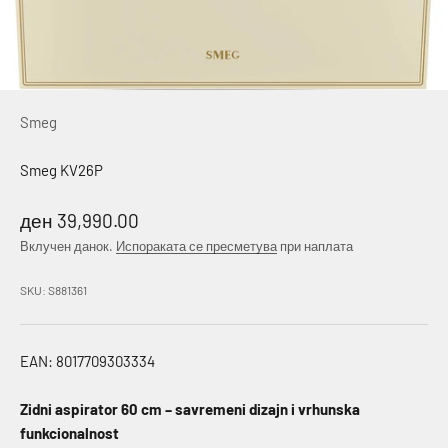
Smeg
Smeg KV26P
Намалена цена
ден 39,990.00
Вклучен данок.
Испораката се пресметува
при наплата
SKU: S881361
EAN: 8017709303334
Zidni aspirator 60 cm – savremeni dizajn i vrhunska
funkcionalnost