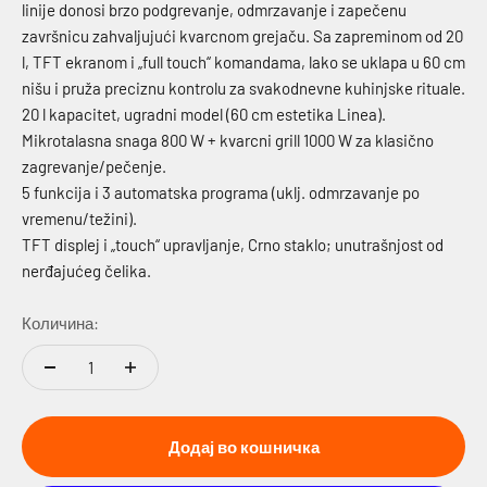
linije donosi brzo podgrevanje, odmrzavanje i zapečenu
završnicu zahvaljujući kvarcnom grejaču. Sa zapreminom od 20
l, TFT ekranom i „full touch“ komandama, lako se uklapa u 60 cm
nišu i pruža preciznu kontrolu za svakodnevne kuhinjske rituale.
20 l kapacitet, ugradni model (60 cm estetika Linea).
Mikrotalasna snaga 800 W + kvarcni grill 1000 W za klasično
zagrevanje/pečenje.
5 funkcija i 3 automatska programa (uklj. odmrzavanje po
vremenu/težini).
TFT displej i „touch“ upravljanje, Crno staklo; unutrašnjost od
nerđajućeg čelika.
Количина:
Додај во кошничка