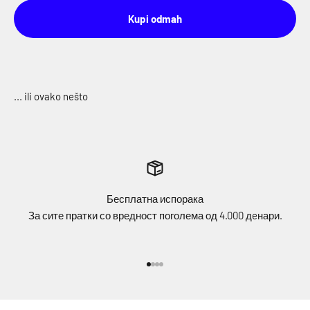
Kupi odmah
Бесплатна испорака
За сите пратки со вредност поголема од 4.000 дeнари.
Idi na stavku 1
Idi na stavku 2
Idi na stavku 3
Idi na stavku 4