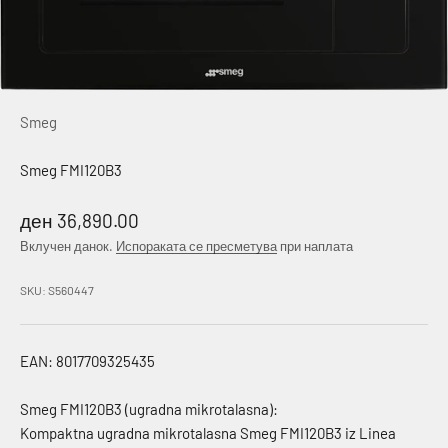
Smeg
Smeg FMI120B3
Намалена цена
ден 36,890.00
Вклучен данок.
Испораката се пресметува
при наплата
SKU: S560447
EAN: 8017709325435
Smeg FMI120B3 (ugradna mikrotalasna):
Kompaktna ugradna mikrotalasna Smeg FMI120B3 iz Linea