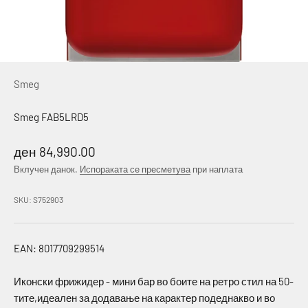
Smeg
Smeg FAB5LRD5
Намалена цена
ден 84,990.00
Вклучен данок.
Испораката се пресметува
при наплата
SKU: S752903
EAN: 8017709299514
Иконски фрижидер - мини бар во боите на ретро стил на 50-
тите,идеален за додавање на карактер подеднакво и во