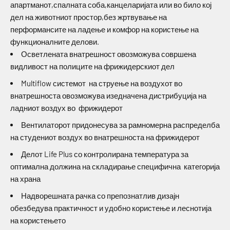
апартманот,спалната соба,канцеларијата или во било кој
дел на животниот простор,без жртвување на
перформансите на ладење и комфор на користење на
функционалните делови.
Осветлената внатрешност овозможува совршена
видливост на полиците на фрижидерскиот дел
Multiflow системот на струење на воздухот во
внатрешноста овозможува изедначена дистрибуција на
ладниот воздух во фрижидерот
Вентилаторот придонесува за рамномерна распределба
на студениот воздух во внатрешноста на фрижидерот
Делот Life Plus со контролирана температура за
оптимална должина на складирање специфична категорија
на храна
Надворешната рачка со препознатлив дизајн
обезбедува практичност и удобно користење и леснотија
на користењето