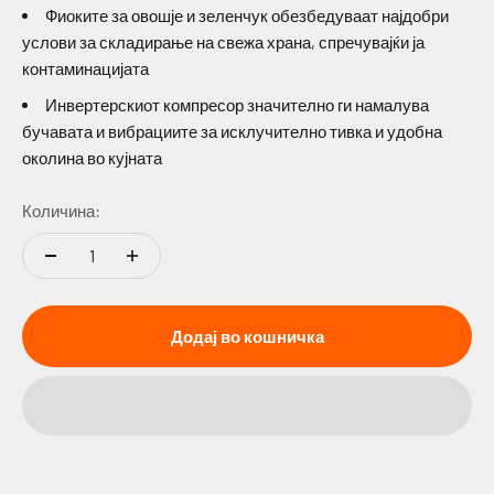
Фиоките за овошје и зеленчук обезбедуваат најдобри
услови за складирање на свежа храна, спречувајќи ја
контаминацијата
Инвертерскиот компресор значително ги намалува
бучавата и вибрациите за исклучително тивка и удобна
околина во кујната
Количина:
Додај во кошничка