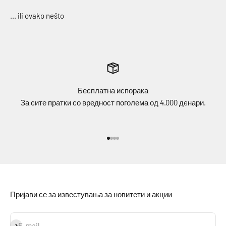
Бесплатна испорака
За сите пратки со вредност поголема од 4.000 дeнари.
Idi na stavku 1
Idi na stavku 2
Idi na stavku 3
Idi na stavku 4
Пријави се за известувања за новитети и акции
Prijavi se
E-mail