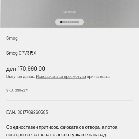
Idi na stavku 1
Idi na stavku 2
Idi na stavku 3
Idi na stavku 4
Idi na stavku 5
Idi na stavku 6
Idi na stavku 7
Idi na stavku 8
Idi na stavku 9
Idi na stavku 10
Smeg
Smeg CPV315X
Намалена цена
ден 170,990.00
Вклучен данок.
Испораката се пресметува
при наплата
SKU: S904271
EAN: 8017709260583
Со едноставен притисок, фиоката се отвора, а потоа
повторно се затвора со лесно туркање наназад.