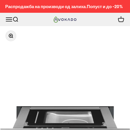
Pređi na sadržaj
Распродажба на производи од залиха.Попуст и до -20%
Meni
Pretraga
Korpa
KOBEL™
Приближи