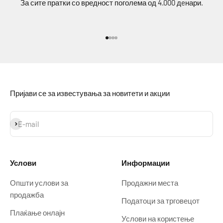
За сите пратки со вредност поголема од 4.000 дeнари.
Idi na stavku 1
Idi na stavku 2
Idi na stavku 3
Idi na stavku 4
Пријави се за известувања за новитети и акции
Prijavi se
E-mail
Услови
Информации
Општи услови за
Продажни места
продажба
Податоци за трговецот
Плаќање онлајн
Услови на користење