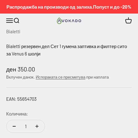
Pređi na sadržaj
Распродажба на производи од залиха.Попуст и до -20%
Meni
Pretraga
Korpa
KOBEL™
Bialetti
Bialetti резервен дел Сет 1 гумена заптивка и филтер сито
за Venus 6 шолји
Намалена цена
ден 350.00
Вклучен данок.
Испораката се пресметува
при наплата
EAN: 55654703
Количина: