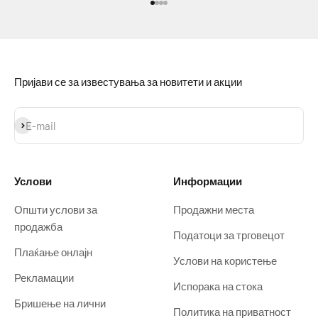
Idi na stavku 1
Idi na stavku 2
Idi na stavku 3
Idi na stavku 4
Пријави се за известувања за новитети и акции
Prijavi se
E-mail
Услови
Информации
Општи услови за
Продажни места
продажба
Податоци за трговецот
Плаќање онлајн
Услови на користење
Рекламации
Испорака на стока
Бришење на лични
Политика на приватност