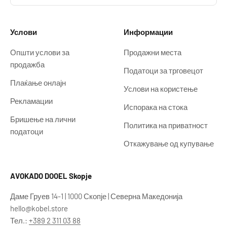
Услови
Информации
Општи услови за
Продажни места
продажба
Податоци за трговецот
Плаќање онлајн
Услови на користење
Рекламации
Испорака на стока
Бришење на лични
Политика на приватност
податоци
Откажување од купување
AVOKADO DOOEL Skopje
Даме Груев 14-1 | 1000 Скопје | Северна Македонија
hello@kobel.store
Тел.:
+389 2 311 03 88