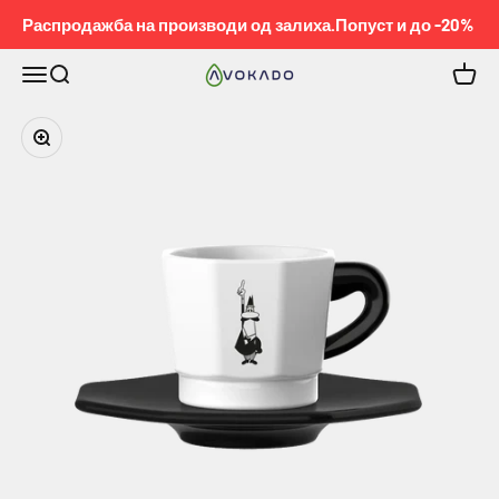
Pređi na sadržaj
Распродажба на производи од залиха.Попуст и до -20%
Meni
Pretraga
Korpa
KOBEL™
Приближи