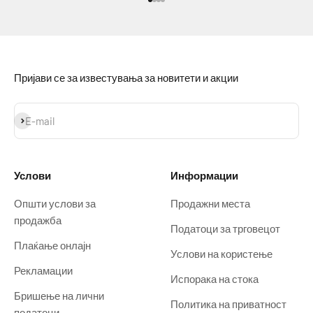
Idi na stavku 1
Idi na stavku 2
Idi na stavku 3
Idi na stavku 4
Пријави се за известувања за новитети и акции
Prijavi se
E-mail
Услови
Информации
Општи услови за
Продажни места
продажба
Податоци за трговецот
Плаќање онлајн
Услови на користење
Рекламации
Испорака на стока
Бришење на лични
Политика на приватност
податоци