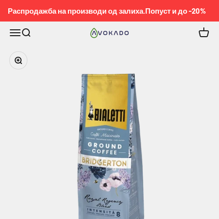
Pređi na sadržaj
Распродажба на производи од залиха.Попуст и до -20%
Meni
Pretraga
Korpa
KOBEL™
Приближи